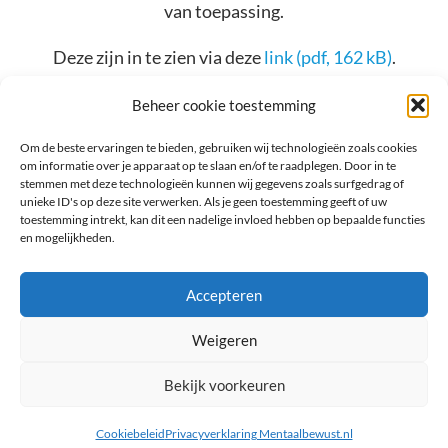
van toepassing.
Deze zijn in te zien via deze
link (pdf, 162 kB)
.
Beheer cookie toestemming
Om de beste ervaringen te bieden, gebruiken wij technologieën zoals cookies
om informatie over je apparaat op te slaan en/of te raadplegen. Door in te
© 2026, Mentaalbewust. Alle rechten
stemmen met deze technologieën kunnen wij gegevens zoals surfgedrag of
unieke ID's op deze site verwerken. Als je geen toestemming geeft of uw
voorbehouden.
toestemming intrekt, kan dit een nadelige invloed hebben op bepaalde functies
en mogelijkheden.
Algemene voorwaarden
Accepteren
Privacyverklaring Mentaalbewust.nl
Weigeren
Cookiebeleid (EU)
Bekijk voorkeuren
Cookiebeleid
Privacyverklaring Mentaalbewust.nl