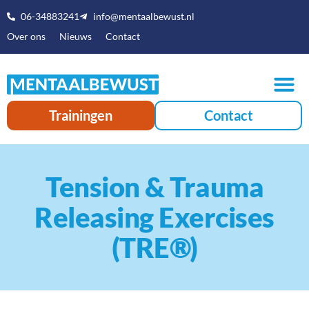
06-34883241
info@mentaalbewust.nl
Over ons
Nieuws
Contact
Trainingen
Contact
Tension & Trauma
Releasing Exercises
(TRE®)