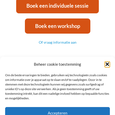
Boek een individuele sessie
Boek een workshop
Of vraag informatie aan
Beheer cookie toestemming
Om de beste ervaringen te bieden, gebruiken wij technologieën zoals cookies
om informatie over je apparaat op te slaan en/of te raadplegen. Door in te
© 2026, Mentaalbewust. Alle rechten
stemmen met deze technologieën kunnen wij gegevens zoals surfgedrag of
unieke ID's op deze site verwerken. Als je geen toestemming geeft of uw
voorbehouden.
toestemming intrekt, kan dit een nadelige invloed hebben op bepaalde functies
en mogelijkheden.
Algemene voorwaarden
Accepteren