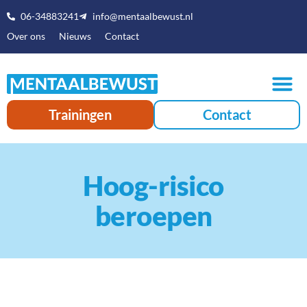
06-34883241
info@mentaalbewust.nl
Over ons
Nieuws
Contact
Trainingen
Contact
Hoog-risico
beroepen