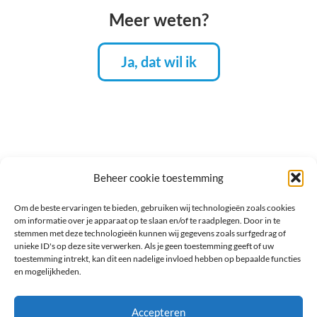
Meer weten?
Ja, dat wil ik
Beheer cookie toestemming
Om de beste ervaringen te bieden, gebruiken wij technologieën zoals cookies
om informatie over je apparaat op te slaan en/of te raadplegen. Door in te
© 2026, Mentaalbewust. Alle rechten
stemmen met deze technologieën kunnen wij gegevens zoals surfgedrag of
unieke ID's op deze site verwerken. Als je geen toestemming geeft of uw
voorbehouden.
toestemming intrekt, kan dit een nadelige invloed hebben op bepaalde functies
en mogelijkheden.
Algemene voorwaarden
Accepteren