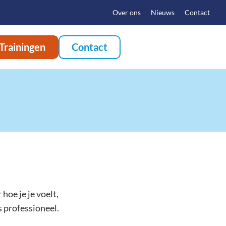
Over ons
Nieuws
Contact
Trainingen
Contact
hoe je je voelt,
ls professioneel.