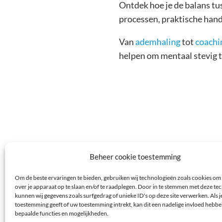
Ontdek hoe je de balans tu
processen, praktische hand
Van
ademhaling
tot
coachi
helpen om mentaal stevig te 
Algemene 
Beheer cookie toestemming
Om de beste ervaringen te bieden, gebruiken wij technologieën zoals cookies om
over je apparaat op te slaan en/of te raadplegen. Door in te stemmen met deze t
kunnen wij gegevens zoals surfgedrag of unieke ID's op deze site verwerken. Als j
toestemming geeft of uw toestemming intrekt, kan dit een nadelige invloed hebb
bepaalde functies en mogelijkheden.