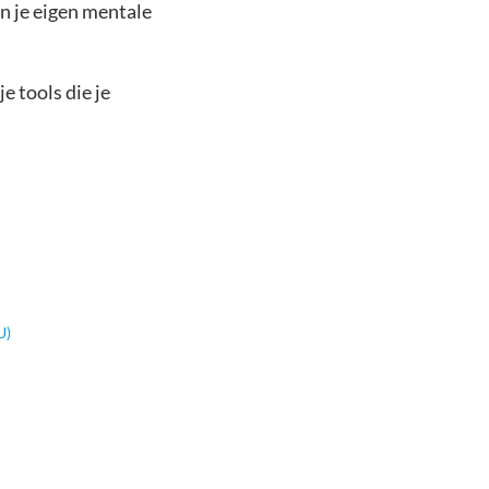
n je eigen mentale
e tools die je
U)