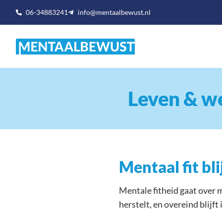
06-34883241
info@mentaalbewust.nl
Leven & w
Mentaal fit bl
Mentale fitheid gaat over m
herstelt, en overeind blijft